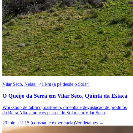
Vilar Seco, Nelas
·
<1 km (a pé desde o Solar)
O Queijo da Serra em Vilar Seco, Quinta da Estaca
Workshop de fabrico, pastoreio, ordenha e degustação de produtos
da Beira Alta, a poucos passos do Solar, em Vilar Seco.
20 min a 1h15 (consoante experiência)
Ver detalhes
→