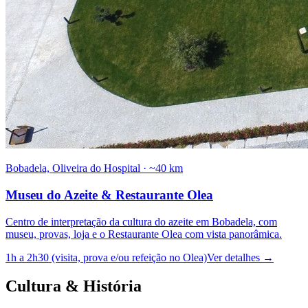
Bobadela, Oliveira do Hospital
·
~40 km
Museu do Azeite & Restaurante Olea
Centro de interpretação da cultura do azeite em Bobadela, com
museu, provas, loja e o Restaurante Olea com vista panorâmica.
1h a 2h30 (visita, prova e/ou refeição no Olea)
Ver detalhes
→
Cultura & História