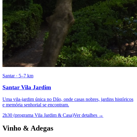
Santar
·
5–7 km
Santar Vila Jardim
Uma vila-jardim única no Dão, onde casas nobres, jardins históricos
e memória senhorial se encontram.
2h30 (programa Vila Jardim & Casa)
Ver detalhes
→
Vinho & Adegas