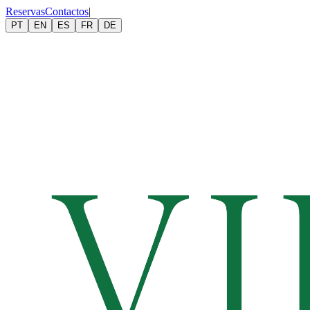
Reservas
Contactos
|
PT
EN
ES
FR
DE