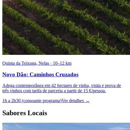
Quinta da Teixuga, Nelas
·
10–12 km
Novo Dão: Caminhos Cruzados
Adega contemporânea em 42 hectares de vinha, visita e prova de
três vinhos com tarifa de parceria a partir de 15 €/pessoa.
1h a 2h30 (consoante programa)
Ver detalhes
→
Sabores Locais