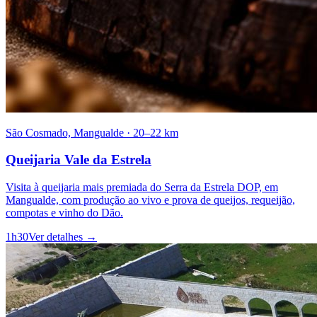
São Cosmado, Mangualde
·
20–22 km
Queijaria Vale da Estrela
Visita à queijaria mais premiada do Serra da Estrela DOP, em
Mangualde, com produção ao vivo e prova de queijos, requeijão,
compotas e vinho do Dão.
1h30
Ver detalhes
→