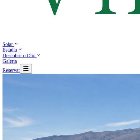
Solar
Estadia
Descobrir o Dão
Galeria
Reservar