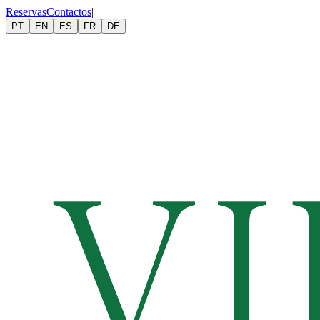
Reservas
Contactos
|
PT
EN
ES
FR
DE