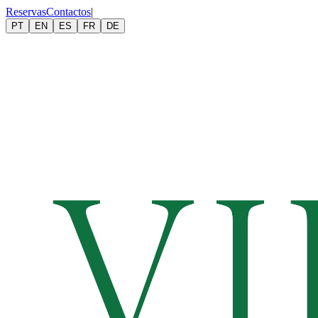
Reservas
Contactos
|
PT
EN
ES
FR
DE