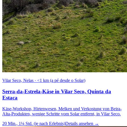
Vilar Seco, Nelas
·
<1 km (a pé desde o Solar)
Serra-da-Estrela-Käse in Vilar Seco, Quinta da
Estaca
Käse-Workshop, Hirtenwesen, Melken und Verkostung von Beira-
Alta-Produkten, wenige Schritte vom Solar entfernt, in Vilar Seco.
20 Min., 1¼ Std. (je nach Erlebnis)
Details ansehen
→