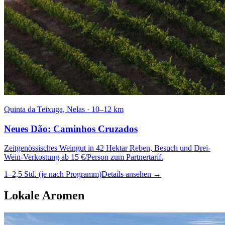
Quinta da Teixuga, Nelas
·
10–12 km
Neues Dão: Caminhos Cruzados
Zeitgenössisches Weingut in 42 Hektar Reben, Besuch und Drei-
Wein-Verkostung ab 15 €/Person zum Partnertarif.
1–2,5 Std. (je nach Programm)
Details ansehen
→
Lokale Aromen