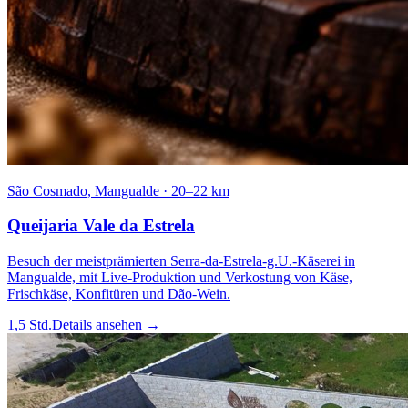
São Cosmado, Mangualde
·
20–22 km
Queijaria Vale da Estrela
Besuch der meistprämierten Serra-da-Estrela-g.U.-Käserei in
Mangualde, mit Live-Produktion und Verkostung von Käse,
Frischkäse, Konfitüren und Dão-Wein.
1,5 Std.
Details ansehen
→