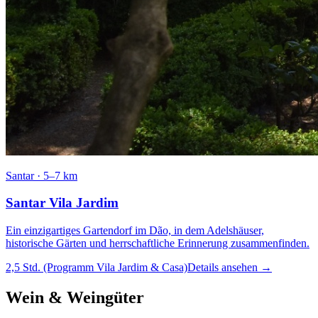
Santar
·
5–7 km
Santar Vila Jardim
Ein einzigartiges Gartendorf im Dão, in dem Adelshäuser,
historische Gärten und herrschaftliche Erinnerung zusammenfinden.
2,5 Std. (Programm Vila Jardim & Casa)
Details ansehen
→
Wein & Weingüter