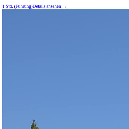
1 Std. (Führung)
Details ansehen
→