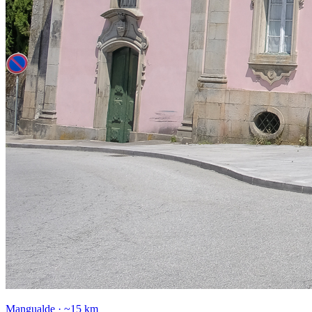
Mangualde
·
~15 km