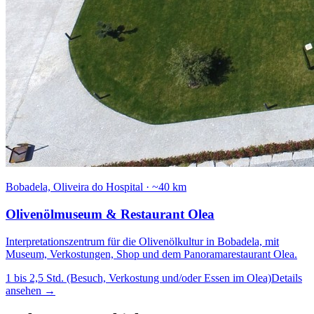
Bobadela, Oliveira do Hospital
·
~40 km
Olivenölmuseum & Restaurant Olea
Interpretationszentrum für die Olivenölkultur in Bobadela, mit
Museum, Verkostungen, Shop und dem Panoramarestaurant Olea.
1 bis 2,5 Std. (Besuch, Verkostung und/oder Essen im Olea)
Details
ansehen
→