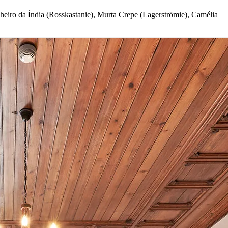
heiro da Índia (Rosskastanie), Murta Crepe (Lagerströmie), Camélia