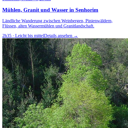
Mühlen, Granit und Wasser in Senhorim
Ländliche Wanderung zwischen Weinbergen, Pinienwäldern,
Flüssen, alten Wassermühlen und Granitlandschaft.
2h35
·
Leicht bis mittel
Details ansehen
→