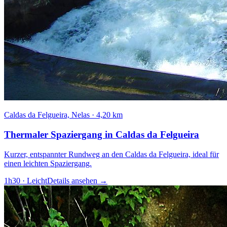
Caldas da Felgueira, Nelas
·
4,20 km
Thermaler Spaziergang in Caldas da Felgueira
Kurzer, entspannter Rundweg an den Caldas da Felgueira, ideal für
einen leichten Spaziergang.
1h30
·
Leicht
Details ansehen
→