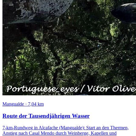
Mangualde
·
7,04 km
Route der Tausendjährigen Wasser
7-km-Rundweg in Alcafache (Mangualde): Start an den Thermen,
Anstieg nach Casal Mendo durch Weinberge, Kapellen und