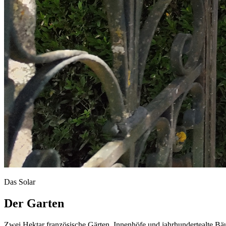
Das Solar
Der Garten
Zwei Hektar französische Gärten, Innenhöfe und jahrhundertealte B