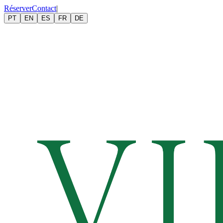
Réserver
Contact
|
PT
EN
ES
FR
DE